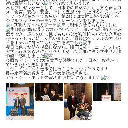
術は素晴らしいなぁ
と改めて思いました！
私もプレゼンターとして、日本での野菜の活かし方や食品ロ
ス、食育、安心・安全、そして五感で作り上げるベジフルフ
ラワーの話をさせてもらい、第2部では実際に皆様の前でベ
ジフルフラワーのデモンストレーションをしました。
来賓の方々へのブーケ
も制作させてもらいました
1部も2部も通訳の方がついてくれ、細かい説明などもお
伝えでき、多くの方に見てもらいながら質問もいただき関心
を持ってもらい嬉しく思いました。最後はベジフルのオブジ
ェをホテルに飾ってもらえて感激でした
翌日は色々な所を視察しながら、NIFTEMソーニーパットの
大学へ行き大きさにビックリ！そして研究に注ぐ学生さん達
の姿に感動しました
今回も インドでの大変貴重な経験でした！日本でも活かし
ていきたいと思います。
また、インドへも仕事でに行くことになりそうです！
農林水産省の皆さま、日本大使館の皆さま、
アイ・シー・ネットの皆さま お世話になりました